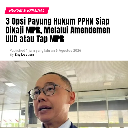
HUKUM & KRIMINAL
3 Opsi Payung Hukum PPHN Siap
Dikaji MPR, Melalui Amendemen
UUD atau Tap MPR
Published
1 jam yang lalu
on
6 Agustus 2026
By
Eny Lestiani