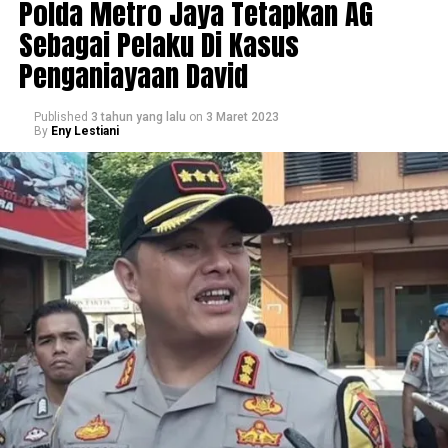
Polda Metro Jaya Tetapkan AG
Sebagai Pelaku Di Kasus
Penganiayaan David
Published
3 tahun yang lalu
on
3 Maret 2023
By
Eny Lestiani