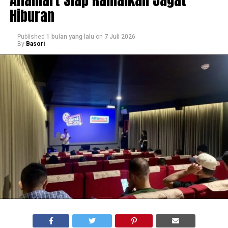
Hiburan
Published
1 bulan yang lalu
on
7 Juli 2026
By
Basori