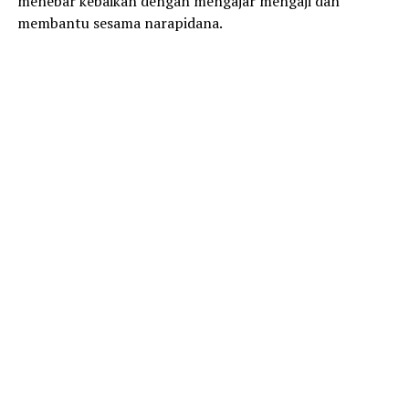
menebar kebaikan dengan mengajar mengaji dan
membantu sesama narapidana.