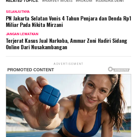
RELATED TOPICS:
HARVEY MOEIS
HUKUM
SANDRA DEWI
SELANJUTNYA
PN Jakarta Selatan Vonis 4 Tahun Penjara dan Denda Rp1
Miliar Pada Nikita Mirzani
JANGAN LEWATKAN
Terjerat Kasus Jual Narkoba, Ammar Zoni Hadiri Sidang
Online Dari Nusakambangan
ADVERTISEMENT