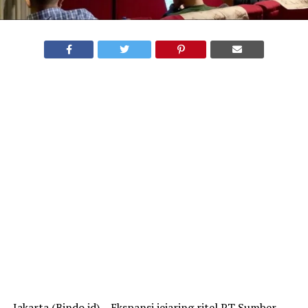
Jakarta (Bindo.id) – Ekspansi jejaring ritel PT Sumber