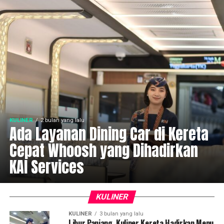
KULINER
2 bulan yang lalu
Ada Layanan Dining Car di Kereta
Cepat Whoosh yang Dihadirkan
KAI Services
KULINER
KULINER
3 bulan yang lalu
Libur Panjang, Kuliner Kereta Hadirkan Menu