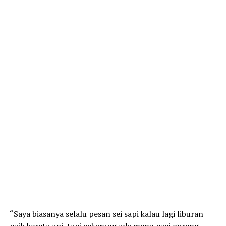
“Saya biasanya selalu pesan sei sapi kalau lagi liburan
naik kereta api, tapi sekarang ada menu nasi goreng