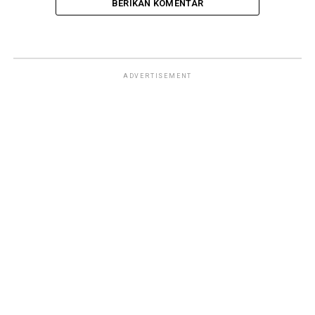
BERIKAN KOMENTAR
KULINER
Loko Food Truck kini Hadir di
Stasiun Pasar Senen
Published
3 bulan yang lalu
on
24 April 2026
By
Basori