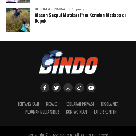
Jakarta (Bindo.id) – Untuk meingkatkan pelayanan
kepada para pelanggan Loko Café, KAI Services kini
menambah layanan Loko Food Truck di Stasiun Pasar
Senen, Jakarta. Hadir di depan area parkir double
Decker, Loko Food Truck menghadirkan memu-menu
makanan dan minuman untuk para penumpang yang
ingin bersantai sambil menunggu kereta api.
Loko Food Truck Stasiun Pasar Senen menghadirkan
menu-menu seperti Cuank!, Bakso Enak, serta minuman
segar seperti Loko Gula Aren dan aneka jenis kopo
seperti Cappucino. Hadirnya Loko Food Truck Stasiun
Pasar Senen ini bisa menjadi pilihan untuk penumpang
yang ingin menunggu kereta sambil santai menikmati