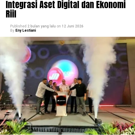
Integrasi Aset Digital dan Ekonomi
Riil
Published
2 bulan yang lalu
on
12 Juni 2026
By
Eny Lestiani