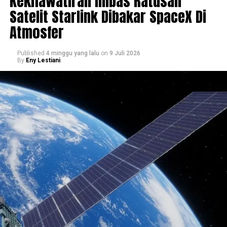
Kekhawatiran Imbas Ratusan
Satelit Starlink Dibakar SpaceX Di
Atmosfer
Published
4 minggu yang lalu
on
9 Juli 2026
By
Eny Lestiani