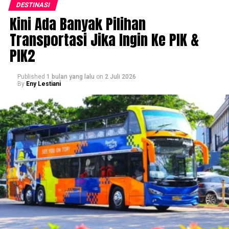
DESTINASI
Kini Ada Banyak Pilihan
Transportasi Jika Ingin Ke PIK &
PIK2
Published
1 bulan yang lalu
on
2 Juli 2026
By
Eny Lestiani