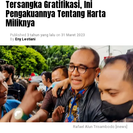
Tersangka Gratifikasi, Ini
Pengakuannya Tentang Harta
Miliknya
Published
3 tahun yang lalu
on
31 Maret 2023
By
Eny Lestiani
Rafael Alun Trisambodo [inews]