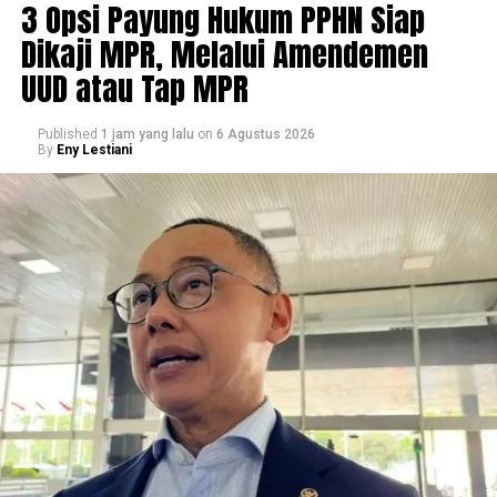
3 Opsi Payung Hukum PPHN Siap
Dikaji MPR, Melalui Amendemen
UUD atau Tap MPR
Published
1 jam yang lalu
on
6 Agustus 2026
By
Eny Lestiani