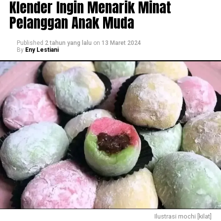
Klender Ingin Menarik Minat
Pelanggan Anak Muda
Published
2 tahun yang lalu
on
13 Maret 2024
By
Eny Lestiani
Ilustrasi mochi [kilat]