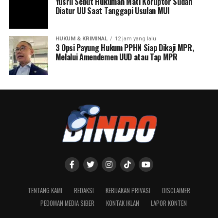
Yusril Sebut Hukuman Mati Koruptor Sudah
Diatur UU Saat Tanggapi Usulan MUI
HUKUM & KRIMINAL
12 jam yang lalu
3 Opsi Payung Hukum PPHN Siap Dikaji MPR,
Melalui Amendemen UUD atau Tap MPR
TENTANG KAMI
REDAKSI
KEBIJAKAN PRIVASI
DISCLAIMER
PEDOMAN MEDIA SIBER
KONTAK IKLAN
LAPOR KONTEN