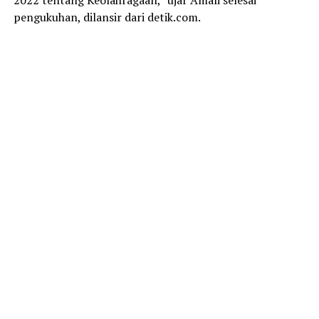
2022 tentang Keolahragaan,” ujar Amali selesai
pengukuhan, dilansir dari
detik.com
.