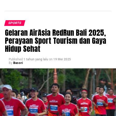
SPORTS
Gelaran AirAsia RedRun Bali 2025,
Perayaan Sport Tourism dan Gaya
Hidup Sehat
Published
1 tahun yang lalu
on
19 Mei 2025
By
Basori