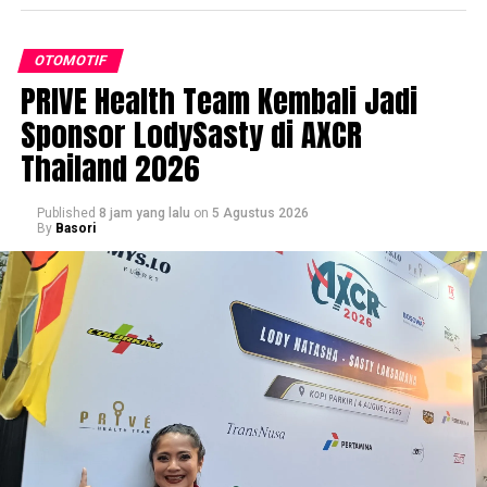
OTOMOTIF
PRIVE Health Team Kembali Jadi
Sponsor LodySasty di AXCR
Thailand 2026
Published
8 jam yang lalu
on
5 Agustus 2026
By
Basori