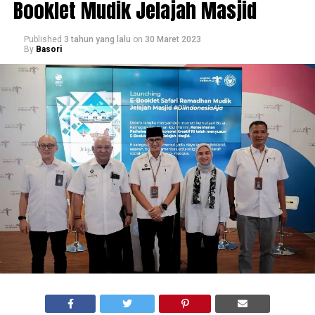
Booklet Mudik Jelajah Masjid
Published
3 tahun yang lalu
on
30 Maret 2023
By
Basori