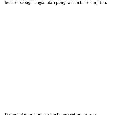
berlaku sebagai bagian dari pengawasan berkelanjutan.
Dirjen Lukman menegaskan bahwa setiap indikasi