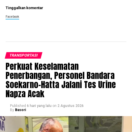
Tinggalkan komentar
Facebook
TRANSPORTASI
Perkuat Keselamatan
Penerbangan, Personel Bandara
Soekarno-Hatta Jalani Tes Urine
Napza Acak
Published
6 hari yang lalu
on
2 Agustus 2026
By
Basori