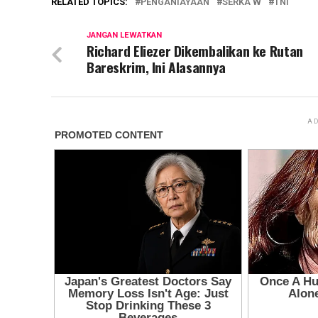
RELATED TOPICS:
PENGANIAYAAN
SERKA W
TNI
JANGAN LEWATKAN
Richard Eliezer Dikembalikan ke Rutan
Bareskrim, Ini Alasannya
AD