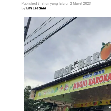
Published
3 tahun yang lalu
on
2 Maret 2023
By
Eny Lestiani