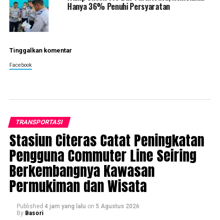
Hanya 36% Penuhi Persyaratan
Tinggalkan komentar
Facebook
TRANSPORTASI
Stasiun Citeras Catat Peningkatan
Pengguna Commuter Line Seiring
Berkembangnya Kawasan
Permukiman dan Wisata
Published
4 jam yang lalu
on
5 Agustus 2026
By
Basori