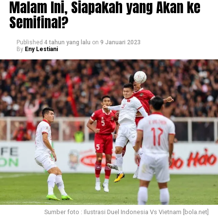
Malam Ini, Siapakah yang Akan ke
Semifinal?
Published
4 tahun yang lalu
on
9 Januari 2023
By
Eny Lestiani
Sumber foto : Ilustrasi Duel Indonesia Vs Vietnam [bola.net]