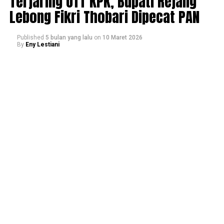
Terjaring OTT KPK, Bupati Rejang
Lebong Fikri Thobari Dipecat PAN
Published
5 bulan yang lalu
on
10 Maret 2026
By
Eny Lestiani