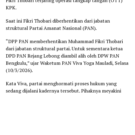
Fikri Thobari terjaring operasi tangkap tangan (OTT)
KPK.
Saat ini Fikri Thobari diberhentikan dari jabatan
struktural Partai Amanat Nasional (PAN).
“DPP PAN memberhentikan Muhammad Fikri Thobari
dari jabatan struktural partai. Untuk sementara ketua
DPD PAN Rejang Lebong diambil alih oleh DPW PAN
Bengkulu,” ujar Waketum PAN Viva Yoga Mauladi, Selasa
(10/3/2026).
Kata Viva, partai menghormati proses hukum yang
sedang dijalani kadernya tersebut. Pihaknya meyakini
penegakan hukum harud dilakukan secara objektif serta
transparan.
“PAN menghormati sepenuhnya proses hukum yang
sedang berjalan di KPK. Kami percaya bahwa penegakan
hukum harus berjalan secara transparan, obyektif,