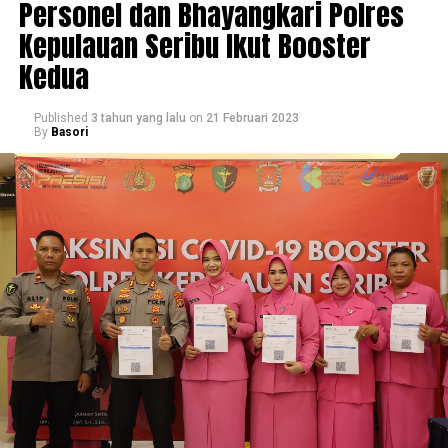
Personel dan Bhayangkari Polres
Kepulauan Seribu Ikut Booster
Kedua
Published
3 tahun yang lalu
on
21 Februari 2023
By
Basori