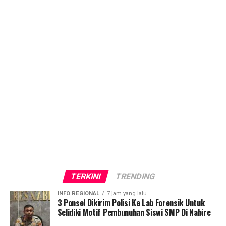
Kamtibmas
Published
3 minggu yang lalu
on
18 Juli 2026
By
Basori