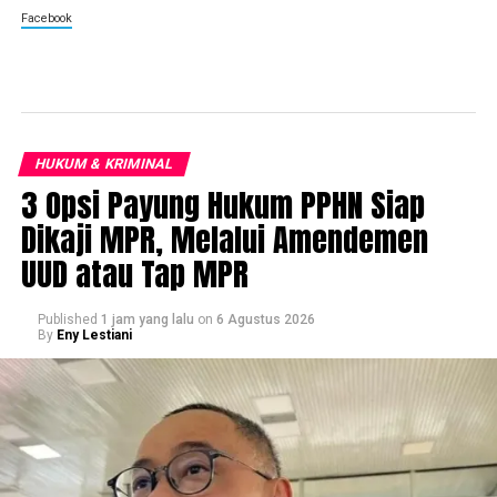
Facebook
HUKUM & KRIMINAL
3 Opsi Payung Hukum PPHN Siap
Dikaji MPR, Melalui Amendemen
UUD atau Tap MPR
Published
1 jam yang lalu
on
6 Agustus 2026
By
Eny Lestiani