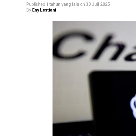
Published
1 tahun yang lalu
on
30 Juli 2025
By
Eny Lestiani