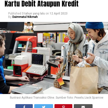
Kartu Debit Ataupun Kredit
Published
3 tahun yang lalu
on
12 April 2023
By
Daimmatul Nikmah
Ilustrasi Aplikasi Transaksi Oline. Sumber foto: Pexels/Jack Sparrow