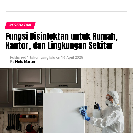
KESEHATAN
Fungsi Disinfektan untuk Rumah,
Kantor, dan Lingkungan Sekitar
Published
1 tahun yang lalu
on
10 April 2025
By
Nels Marten