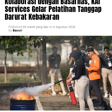
Kolaborasi dengan Basarnas, KAI
Services Gelar Pelatihan Tanggap
Darurat Kebakaran
Published
46 menit yang lalu
on
6 Agustus 2026
By
Basori