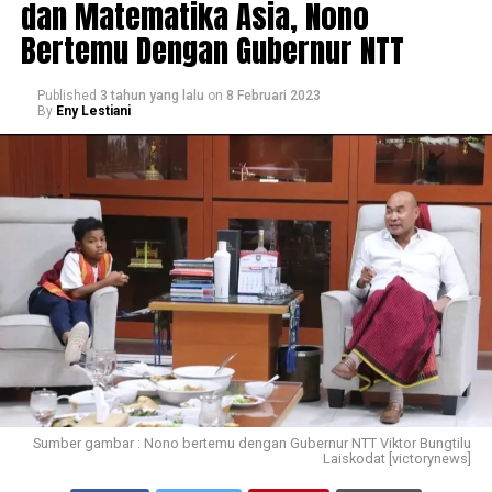
dan Matematika Asia, Nono
Bertemu Dengan Gubernur NTT
Published
3 tahun yang lalu
on
8 Februari 2023
By
Eny Lestiani
Sumber gambar : Nono bertemu dengan Gubernur NTT Viktor Bungtilu
Laiskodat [victorynews]