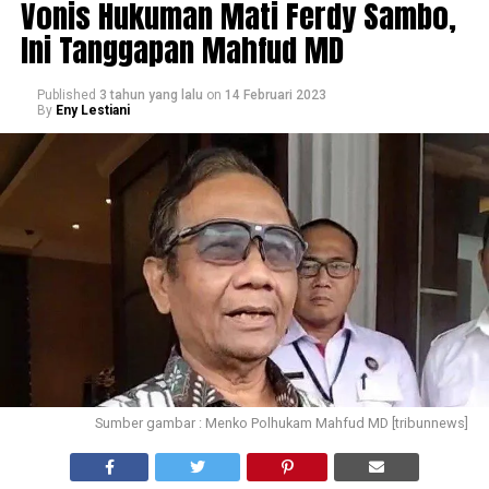
Vonis Hukuman Mati Ferdy Sambo,
Ini Tanggapan Mahfud MD
Published
3 tahun yang lalu
on
14 Februari 2023
By
Eny Lestiani
Sumber gambar : Menko Polhukam Mahfud MD [tribunnews]