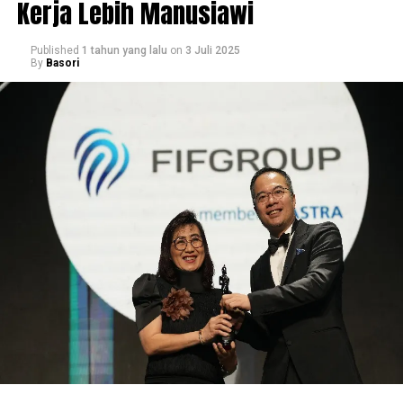
Kerja Lebih Manusiawi
Published
1 tahun yang lalu
on
3 Juli 2025
By
Basori