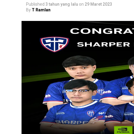
Published
3 tahun yang lalu
on
29 Maret 2023
By
T Ramlan