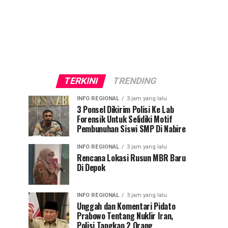
TERKINI
TRENDING
INFO REGIONAL
3 jam yang lalu
3 Ponsel Dikirim Polisi Ke Lab
Forensik Untuk Selidiki Motif
Pembunuhan Siswi SMP Di Nabire
INFO REGIONAL
3 jam yang lalu
Rencana Lokasi Rusun MBR Baru
Di Depok
INFO REGIONAL
3 jam yang lalu
Unggah dan Komentari Pidato
Prabowo Tentang Nuklir Iran,
Polisi Tangkap 2 Orang