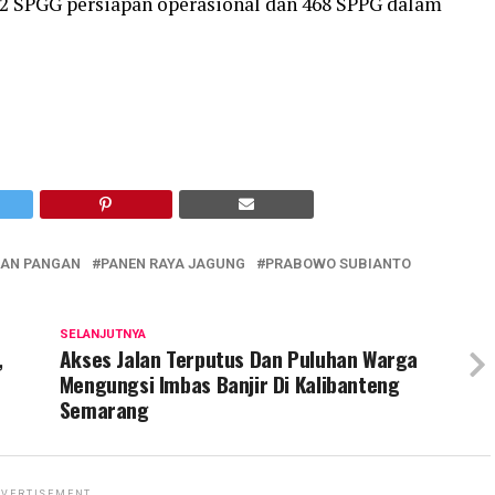
172 SPGG persiapan operasional dan 468 SPPG dalam
AN PANGAN
PANEN RAYA JAGUNG
PRABOWO SUBIANTO
SELANJUTNYA
,
Akses Jalan Terputus Dan Puluhan Warga
Mengungsi Imbas Banjir Di Kalibanteng
Semarang
VERTISEMENT