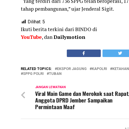
“Yang terdiri dari 736 SPPG telah beroperasi, 
tahap pembangunan,” ujar Jenderal Sigit.
Dilihat:
5
Ikuti berita terkini dari BINDO di
YouTube
, dan
Dailymotion
RELATED TOPICS:
EKSPOR JAGUNG
KAPOLRI
KETAHAN
SPPG POLRI
TUBAN
JANGAN LEWATKAN
Viral Main Game dan Merokok saat Rapat
Anggota DPRD Jember Sampaikan
Permintaan Maaf
AD