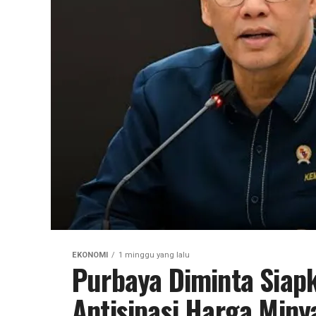
EKONOMI
1 minggu yang lalu
Purbaya Diminta Siap
Antisipasi Harga Miny