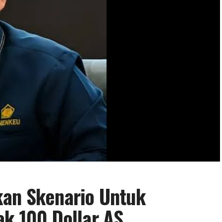
kan Skenario Untuk
ak 100 Dollar AS