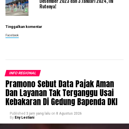
Desember 2023 dan 3 Januari 2024, Ini
Rutenya!
Tinggalkan komentar
Facebook
INFO REGIONAL
Pramono Sebut Data Pajak Aman
Dan Layanan Tak Terganggu Usai
Kebakaran Di Gedung Bapenda DKI
Published
3 jam yang lalu
on
8 Agustus 2026
By
Eny Lestiani