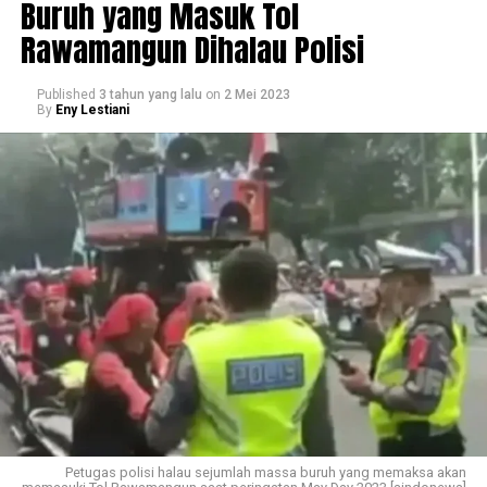
Buruh yang Masuk Tol
Rawamangun Dihalau Polisi
Published
3 tahun yang lalu
on
2 Mei 2023
By
Eny Lestiani
Petugas polisi halau sejumlah massa buruh yang memaksa akan