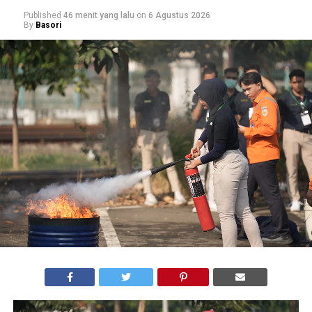
Published
46 menit yang lalu
on
6 Agustus 2026
By
Basori