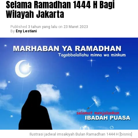
Selama Ramadhan 1444 H Bagi
Wilayah Jakarta
Published
3 tahun yang lalu
on
23 Maret 2023
By
Eny Lestiani
Ilustrasi jadwal imsakiyah Bulan Ramadhan 1444 H [bisnis]