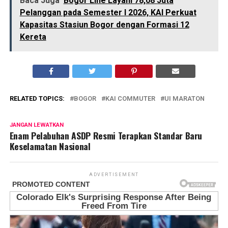
Baca Juga
Bogor Line Layani 78,08 Juta
Pelanggan pada Semester I 2026, KAI Perkuat
Kapasitas Stasiun Bogor dengan Formasi 12
Kereta
RELATED TOPICS:
BOGOR
KAI COMMUTER
UI MARATON
JANGAN LEWATKAN
Enam Pelabuhan ASDP Resmi Terapkan Standar Baru
Keselamatan Nasional
ADVERTISEMENT