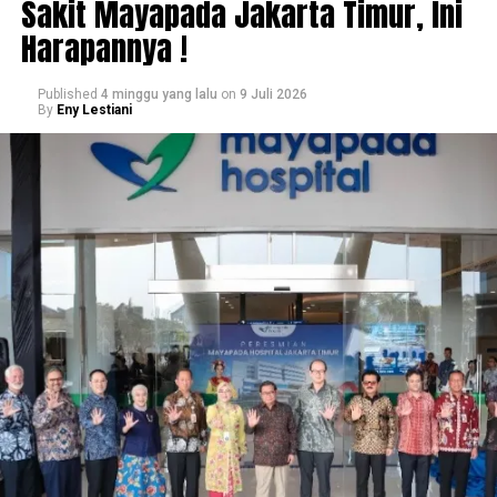
Sakit Mayapada Jakarta Timur, Ini
Harapannya !
Published
4 minggu yang lalu
on
9 Juli 2026
By
Eny Lestiani