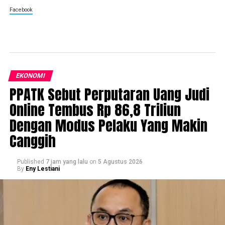
Facebook
EKONOMI
PPATK Sebut Perputaran Uang Judi
Online Tembus Rp 86,8 Triliun
Dengan Modus Pelaku Yang Makin
Canggih
Published
7 jam yang lalu
on
5 Agustus 2026
By
Eny Lestiani