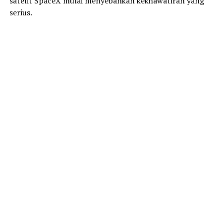
satelit SpaceX mulai menyebankan kekhawatiran yang
serius.