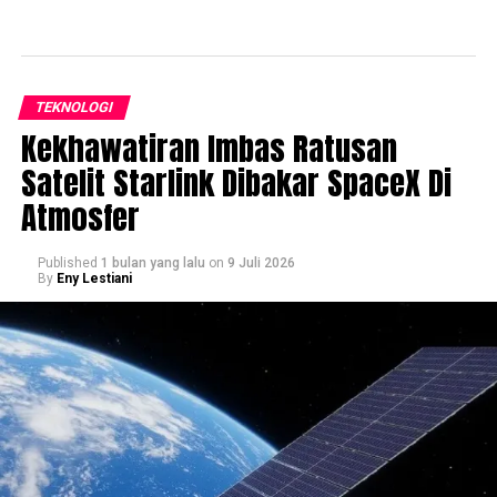
TEKNOLOGI
Kekhawatiran Imbas Ratusan
Satelit Starlink Dibakar SpaceX Di
Atmosfer
Published
1 bulan yang lalu
on
9 Juli 2026
By
Eny Lestiani