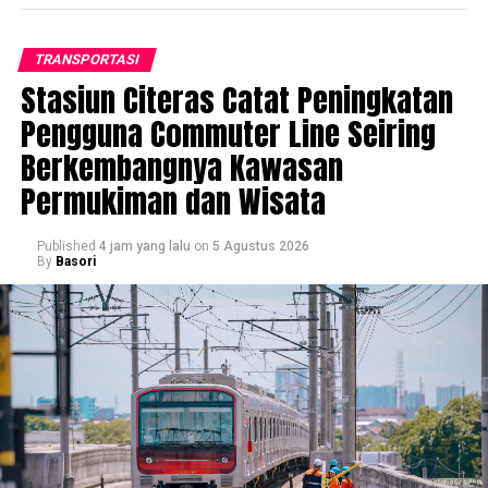
TRANSPORTASI
Stasiun Citeras Catat Peningkatan
Pengguna Commuter Line Seiring
Berkembangnya Kawasan
Permukiman dan Wisata
Published
4 jam yang lalu
on
5 Agustus 2026
By
Basori