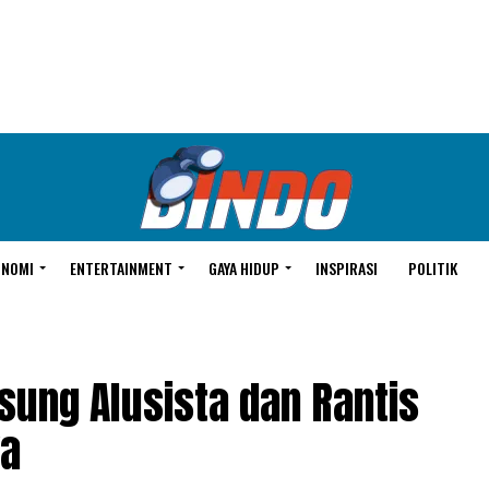
ONOMI
ENTERTAINMENT
GAYA HIDUP
INSPIRASI
POLITIK
sung Alusista dan Rantis
ya