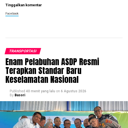
Tinggalkan komentar
Facebook
TRANSPORTASI
Enam Pelabuhan ASDP Resmi
Terapkan Standar Baru
Keselamatan Nasional
Published
40 menit yang lalu
on
6 Agustus 2026
By
Basori