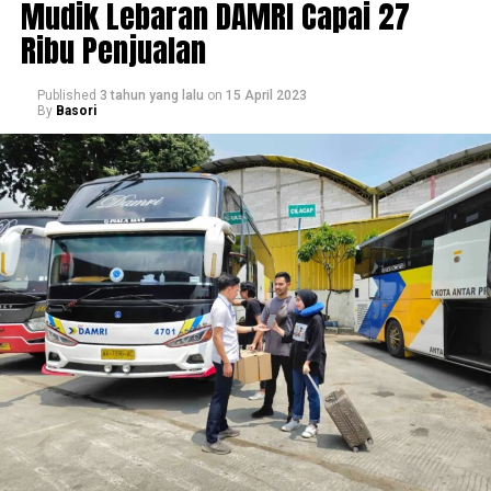
Mudik Lebaran DAMRI Capai 27
Ribu Penjualan
Published
3 tahun yang lalu
on
15 April 2023
By
Basori