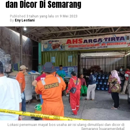
dan Dicor Di Semarang
Published
3 tahun yang lalu
on
9 Mei 2023
By
Eny Lestiani
Lokasi penemuan mayat bos usaha air isi ulang dimutilasi dan dicor di
Semarang [suaramerdeka]