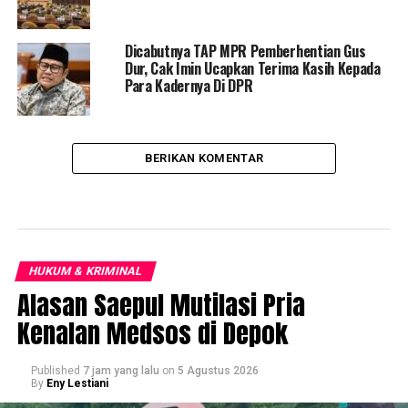
Dicabutnya TAP MPR Pemberhentian Gus
Dur, Cak Imin Ucapkan Terima Kasih Kepada
Para Kadernya Di DPR
BERIKAN KOMENTAR
HUKUM & KRIMINAL
Alasan Saepul Mutilasi Pria
Kenalan Medsos di Depok
Published
7 jam yang lalu
on
5 Agustus 2026
By
Eny Lestiani