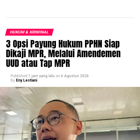
HUKUM & KRIMINAL
3 Opsi Payung Hukum PPHN Siap
Dikaji MPR, Melalui Amendemen
UUD atau Tap MPR
Published
1 jam yang lalu
on
6 Agustus 2026
By
Eny Lestiani