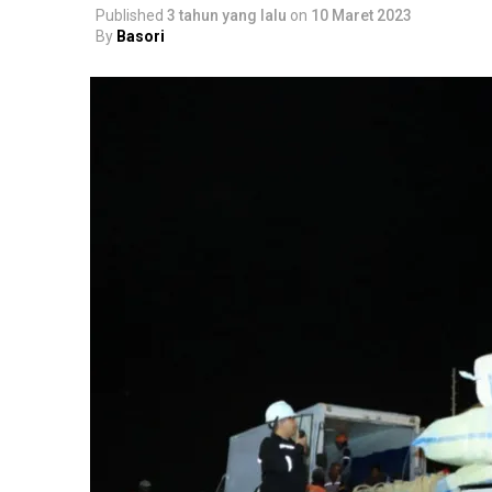
Published
3 tahun yang lalu
on
10 Maret 2023
By
Basori