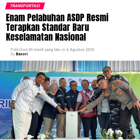
TRANSPORTASI
Enam Pelabuhan ASDP Resmi
Terapkan Standar Baru
Keselamatan Nasional
Published
40 menit yang lalu
on
6 Agustus 2026
By
Basori