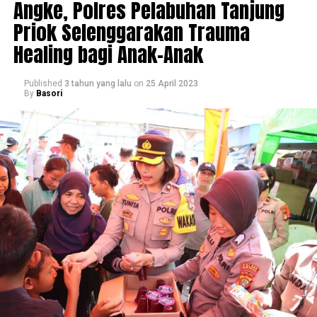
Angke, Polres Pelabuhan Tanjung
Priok Selenggarakan Trauma
Healing bagi Anak-Anak
Published
3 tahun yang lalu
on
25 April 2023
By
Basori