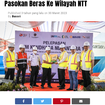
Pasokan Beras Ke Wilayah NTT
Published
3 tahun yang lalu
on
30 Maret 2023
By
Basori