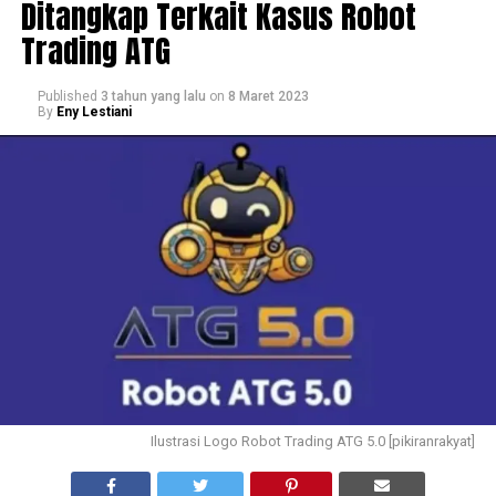
Ditangkap Terkait Kasus Robot
Trading ATG
Published
3 tahun yang lalu
on
8 Maret 2023
By
Eny Lestiani
Ilustrasi Logo Robot Trading ATG 5.0 [pikiranrakyat]