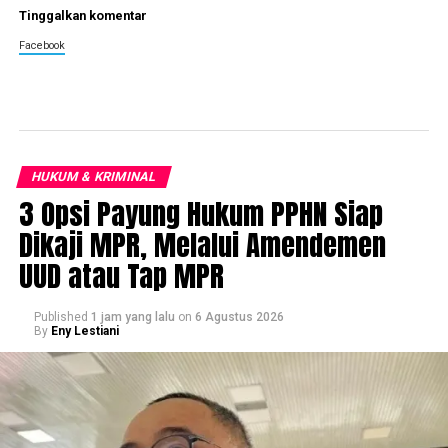
Tinggalkan komentar
Facebook
HUKUM & KRIMINAL
3 Opsi Payung Hukum PPHN Siap
Dikaji MPR, Melalui Amendemen
UUD atau Tap MPR
Published
1 jam yang lalu
on
6 Agustus 2026
By
Eny Lestiani