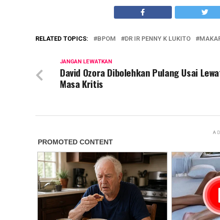
RELATED TOPICS:
BPOM
DR IR PENNY K LUKITO
MAKAR
JANGAN LEWATKAN
David Ozora Dibolehkan Pulang Usai Lewa
Masa Kritis
AD