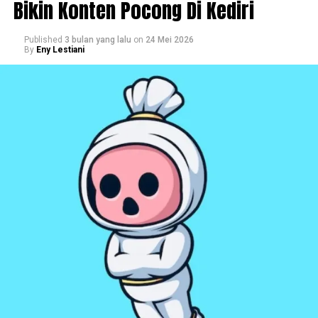
Bikin Konten Pocong Di Kediri
Published
3 bulan yang lalu
on
24 Mei 2026
By
Eny Lestiani