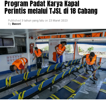
Program Padat Karya Kapal
Perintis melalui TJSL di 18 Cabang
Published
3 tahun yang lalu
on
23 Maret 2023
By
Basori