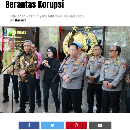
Berantas Korupsi
Published
2 tahun yang lalu
on
9 Januari 2025
By
Basori