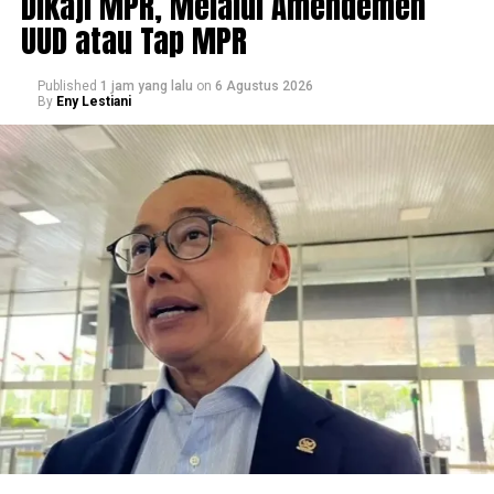
Dikaji MPR, Melalui Amendemen
UUD atau Tap MPR
Published
1 jam yang lalu
on
6 Agustus 2026
By
Eny Lestiani