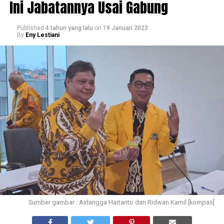
Ini Jabatannya Usai Gabung
Published
4 tahun yang lalu
on
19 Januari 2023
By
Eny Lestiani
Sumber gambar : Airlangga Hartanto dan Ridwan Kamil [kompas]